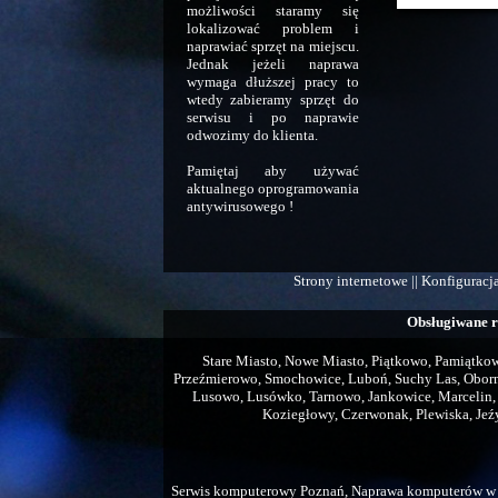
możliwości staramy się
lokalizować problem i
naprawiać sprzęt na miejscu.
Jednak jeżeli naprawa
wymaga dłuższej pracy to
wtedy zabieramy sprzęt do
serwisu i po naprawie
odwozimy do klienta.
Pamiętaj aby używać
aktualnego oprogramowania
antywirusowego !
Strony internetowe || Konfiguracja
Obsługiwane r
Stare Miasto, Nowe Miasto, Piątkowo, Pamiątkowo
Przeźmierowo, Smochowice, Luboń, Suchy Las, Obornik
Lusowo, Lusówko, Tarnowo, Jankowice, Marcelin
Koziegłowy, Czerwonak, Plewiska, Jeźy
Serwis komputerowy Poznań, Naprawa komputerów w 