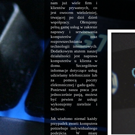
nam już wiele firm i
klientów prywatnych, co
jest owocem wieloletniej,
trwającej po dziś dzień
współpracy. Oferujemy
pełną gamę usług w zakresie
naprawy i serwisowania
komputerów oraz
rozpowszechniania
technologii internetowych.
Dodatkowym atutem naszej
działalności jest naprawa
komputerów u klienta w
domu. Szczegółowe
informacje dotyczące usług
udzielamy telefonicznie lub
za pomocą poczty
elektronicznej / gadu-gadu.
Ponieważ nasza praca jest
jednocześnie pasją, możesz
być pewien że usługi
wykonujemy rzetelnie i
fachowo.
Jak wiadomo niemal każdy
przypadek awarii komputera
potrzebuje indywidualnego
podejścia. W miarę