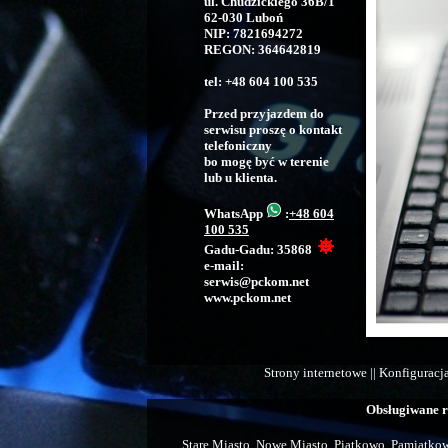
ul. Chudzickiego 36B/1
62-030 Luboń
NIP: 7821694272
REGON: 364642819
tel: +48 604 100 535
Przed przyjazdem do
serwisu proszę o kontakt
telefoniczny
bo mogę być w terenie
lub u klienta.
WhatsApp
:
+48 604
100 535
Gadu-Gadu: 35868
e-mail:
serwis@pckom.net
www.pckom.net
Strony internetowe || Konfiguracja
Obsługiwane r
Stare Miasto, Nowe Miasto, Piątkowo, Pamiątkowo