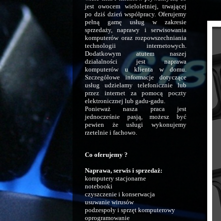
jest owocem wieloletniej, trwającej
po dziś dzień współpracy. Oferujemy
pełną gamę usług w zakresie
sprzedaży, naprawy i serwisowania
komputerów oraz rozpowszechniania
technologii internetowych.
Dodatkowym atutem naszej
działalności jest naprawa
komputerów u klienta w domu.
Szczegółowe informacje dotyczące
usług udzielamy telefonicznie lub
przez internet za pomocą poczty
elektronicznej lub gadu-gadu.
Ponieważ nasza praca jest
jednocześnie pasją, możesz być
pewien że usługi wykonujemy
rzetelnie i fachowo.
Co oferujemy ?
Naprawa, serwis i sprzedaż:
komputery stacjonarne
notebooki
czyszczenie i konserwacja
usuwanie wirusów
podzespoły i sprzęt komputerowy
oprogramowanie