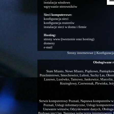
instalacja windows
wgrywanie sterowników
Sieci komputerowe:
konfiguracja sieci
konfiguracja routerów
instalacje sieci w domu i firmie
Hosting:
strony www (tworzenie oraz hosting)
domeny
e-mail
Strony internetowe || Konfiguracja
Obsługiwane r
Stare Miasto, Nowe Miasto, Piątkowo, Pamiątkowo
Przeźmierowo, Smochowice, Luboń, Suchy Las, Obornik
Lusowo, Lusówko, Tarnowo, Jankowice, Marcelin
Koziegłowy, Czerwonak, Plewiska, Jeży
Serwis komputerowy Poznań, Naprawa komputerów w 
Poznań, Usługi informatyczne, Usługi komputero
Usuwanie wirusów, Odzyskiwanie danych, Obsługa 
Budowa sieci lan, Naprawa połączenia internetowego, In